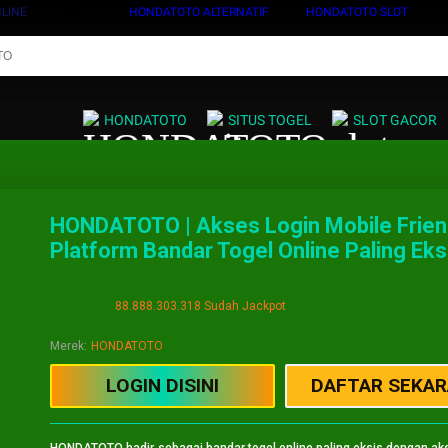
LINE
SLOT
HONDATOTO ALTERNATIF
HONDATOTO SLOT
HONDATOTO
SITUS TOGEL
SLOT GACOR
HONDATOTO | Akses Login Mobile Frien
Platform Bandar Togel Online Paling Eks
88.888.303.318 Sudah Jackpot
Merek:
HONDATOTO
LOGIN DISINI
DAFTAR SEKA
HONDATOTO hadir sebagai bandar togel online paling eksis dengan aks